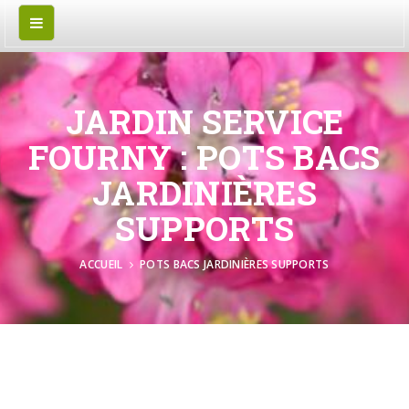
JARDIN SERVICE
FOURNY : POTS BACS
JARDINIÈRES
SUPPORTS
ACCUEIL
POTS BACS JARDINIÈRES SUPPORTS