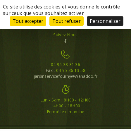
Panneau de gestion des cookies
Ce site utilise des cookies et vous donne le contrôle
sur ceux que vous souhaitez activer
Tout accepter
Tout refuser
Personnaliser
Suivez Nous
04 95 38 31 36
Fax :
04 95 36 13 58
jardinservicefourny@wanadoo.fr
Lun - Sam : 8H00 - 12H00
14H00 - 18H00
Fermé le dimanche