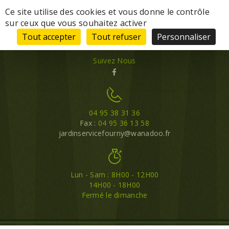
Panneau de gestion des cookies
Ce site utilise des cookies et vous donne le contrôle
sur ceux que vous souhaitez activer
Tout accepter
Tout refuser
Personnaliser
Suivez Nous
04 95 38 31 36
Fax :
04 95 36 13 58
jardinservicefourny@wanadoo.fr
Lun - Sam : 8H00 - 12H00
14H00 - 18H00
Fermé le dimanche