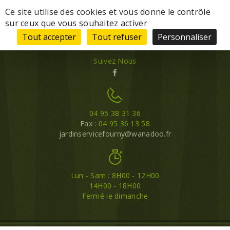
Panneau de gestion des cookies
Ce site utilise des cookies et vous donne le contrôle
sur ceux que vous souhaitez activer
Tout accepter
Tout refuser
Personnaliser
Suivez Nous
04 95 38 31 36
Fax :
04 95 36 13 58
jardinservicefourny@wanadoo.fr
Lun - Sam : 8H00 - 12H00
14H00 - 18H00
Fermé le dimanche